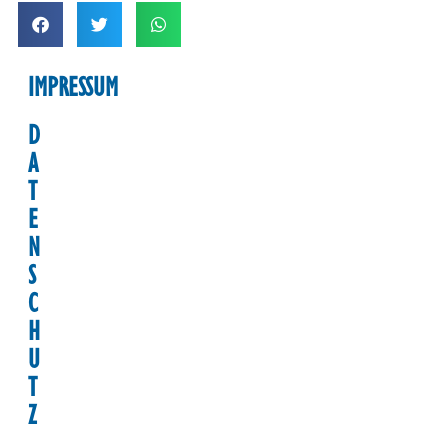
IMPRESSUM
D
A
T
E
N
S
C
H
U
T
Z