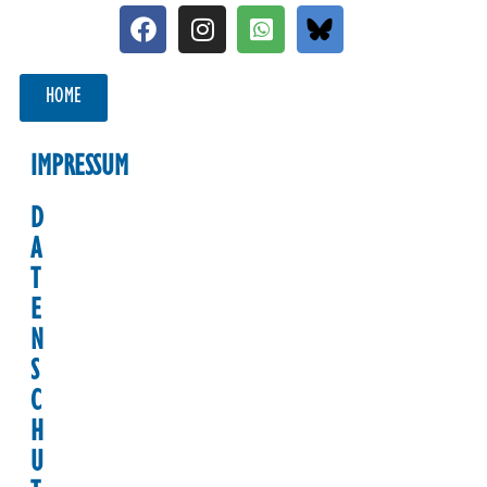
HOME
IMPRESSUM
D
A
T
E
N
S
C
H
U