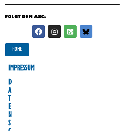
FOLGT DEM ASC:
HOME
IMPRESSUM
D
A
T
E
N
S