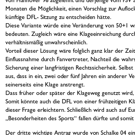
von Hannover 96 abgelehnt und derjenige vom FSV
Monaten die Möglichkeit, einen Vorschlag zur Aufloc
künftige DFL- Sitzung zu entscheiden hätte.
Diese Variante würde eine Veränderung von 50+1 wa
bedeuten. Zugleich wäre eine Klageeinreichung dur
verhältnismäßig unwahrscheinlich.
Vorteil dieser Lösung wäre folglich ganz klar der Ze
Einflussnahme durch Fanvertreter, Nachteil die wa
Sicherung einer langfristigen Rechtssicherheit. Selbs
aus, dass in ein, zwei oder fünf Jahren ein anderer V
seinerseits eine Klage anstrengt.
Dass früher oder später der Klageweg genutzt wird, 
Somit könnte auch die DFL von einer frühzeitigen Klä
dieser Frage erleichtern. Schließlich wird auch auf
„Besonderheiten des Sports“ fallen dürfte und somit
Der dritte wichtige Antrag wurde von Schalke 04 ei