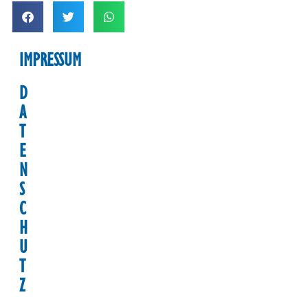
IMPRESSUM
D
A
T
E
N
S
C
H
U
T
Z