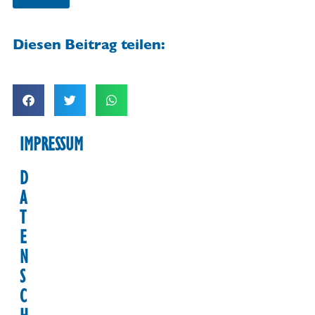
Diesen Beitrag teilen:
IMPRESSUM
D
A
T
E
N
S
C