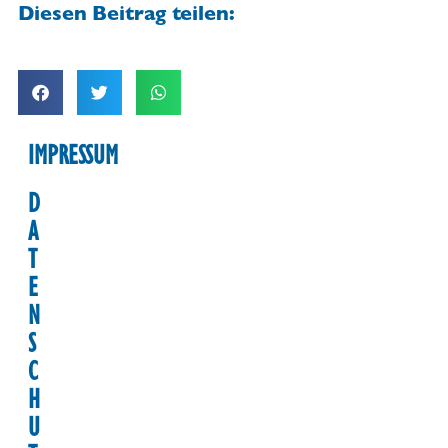
Diesen Beitrag teilen:
IMPRESSUM
D
A
T
E
N
S
C
H
U