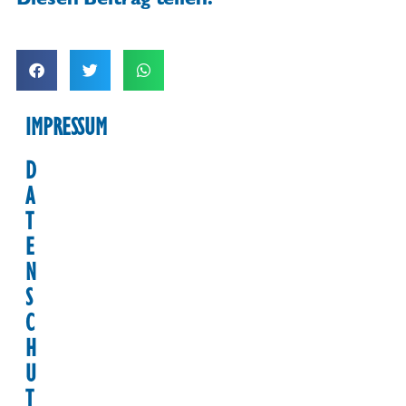
Diesen Beitrag teilen:
IMPRESSUM
D
A
T
E
N
S
C
H
U
T