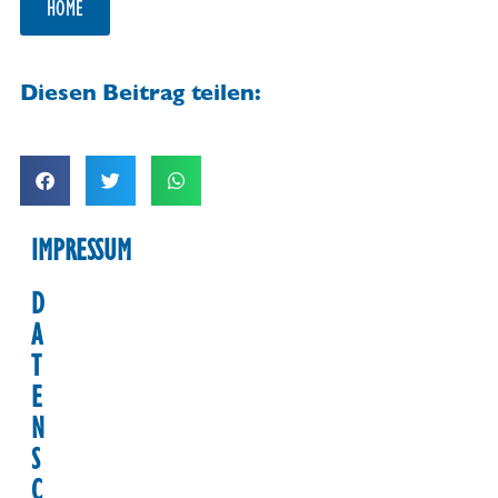
HOME
Diesen Beitrag teilen:
IMPRESSUM
D
A
T
E
N
S
C