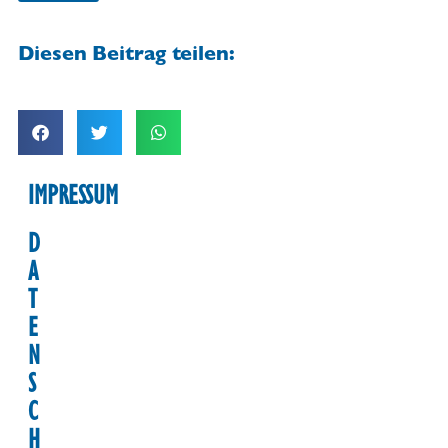
Diesen Beitrag teilen:
IMPRESSUM
D
A
T
E
N
S
C
H