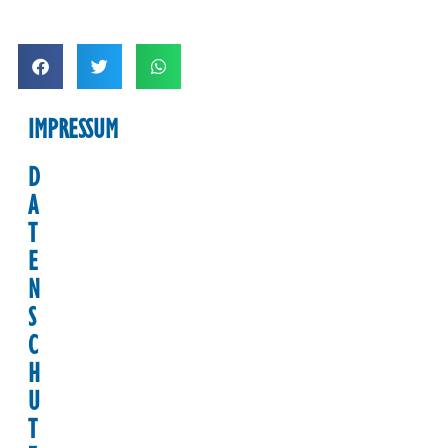
IMPRESSUM
D
A
T
E
N
S
C
H
U
T