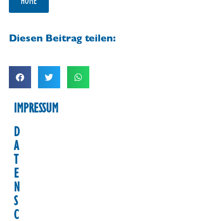
HOME
Diesen Beitrag teilen:
IMPRESSUM
D
A
T
E
N
S
C