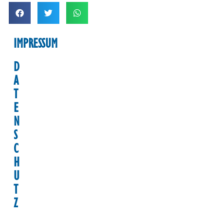
IMPRESSUM
D
A
T
E
N
S
C
H
U
T
Z