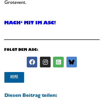
Grotevent.
MACH‘ MIT IM ASC!
FOLGT DEM ASC:
HOME
Diesen Beitrag teilen: