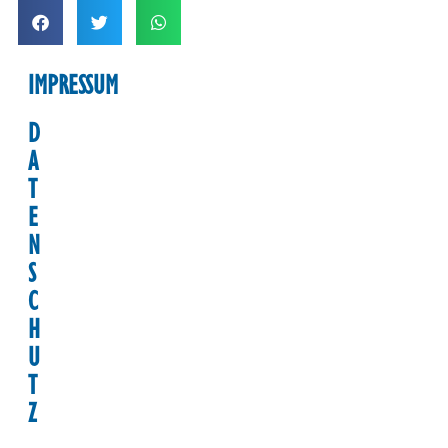
IMPRESSUM
D
A
T
E
N
S
C
H
U
T
Z