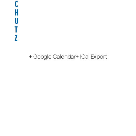
C
H
U
T
Z
+ Google Calendar
+ ICal Export