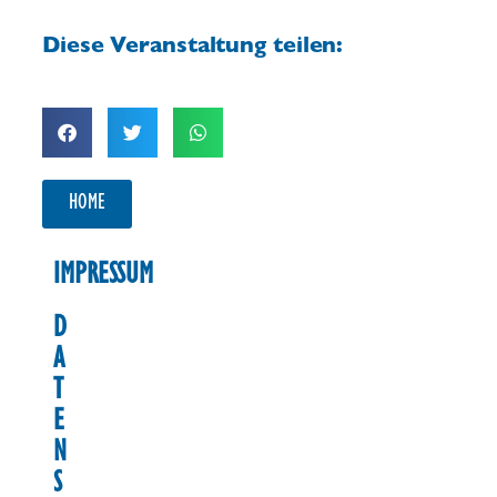
Diese Veranstaltung teilen:
HOME
IMPRESSUM
D
A
T
E
N
S