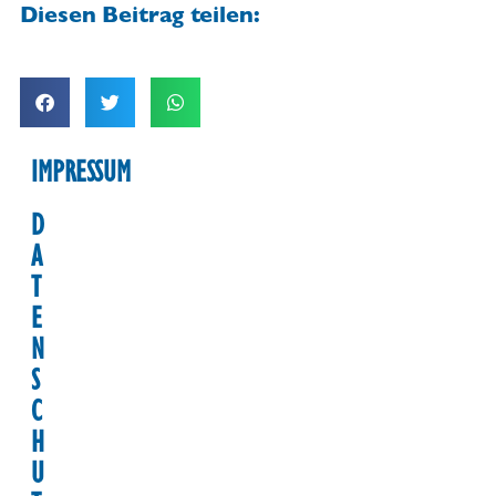
Diesen Beitrag teilen:
IMPRESSUM
D
A
T
E
N
S
C
H
U