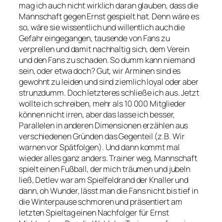
mag ich auch nicht wirklich daran glauben, dass die
Mannschaft gegen Ernst gespielt hat. Denn wäre es
so, wäre sie wissentlich und willentlich auch die
Gefahr eingegangen, tausende von Fans zu
verprellen und damit nachhaltig sich, dem Verein
und den Fans zu schaden. So dumm kann niemand
sein, oder etwa doch? Gut, wir Arminen sind es
gewohnt zu leiden und sind ziemlich loyal oder aber
strunzdumm. Doch letzteres schließe ich aus. Jetzt
wollte ich schreiben, mehr als 10 000 Mitglieder
können nicht irren, aber das lasse ich besser,
Parallelen in anderen Dimensionen erzählen aus
verschiedenen Gründen das Gegenteil (z.B. Wir
warnen vor Spätfolgen). Und dann kommt mal
wieder alles ganz anders. Trainer weg, Mannschaft
spielt einen Fußball, der mich träumen und jubeln
ließ, Detlev war am Spielfeldrand der Knaller und
dann, oh Wunder, lässt man die Fans nicht bis tief in
die Winterpause schmoren und präsentiert am
letzten Spieltag einen Nachfolger für Ernst