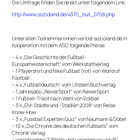
Die Umfrage finden Sie direkt unter folgendem Link:
http://www.sozioland.de/4370_buli_0708.php
Unter allen Teilnehmer/innen verlost sozioland.de in
Kooperation mit dem ASC folgende Preise:
– 4 x „Die Geschichte der Fußball-
Europameisterschaft“ vom Werkstattverlag
– 1 Playershirt und Nike Fußball (rot) von World of
Football
– 4 x „Fußballdeutsch“ vom Ullstein Buchverlag
– 1 Jahresabo „RevierSport“ von RevierSport
– 1 Fußball-Trikot nach Wahl von Eckball
– 3 x „EM-Städte und -Stadien 2008“ von Reise
Know-How
– 3 x „Fussball Experten Quiz“ von Naumann & Göbel
– 10 x „Die Chronik des deutschen Fußballs“ vom
Chronik Verlag
– verschiedene T-Shirts und Longsleeves von FC