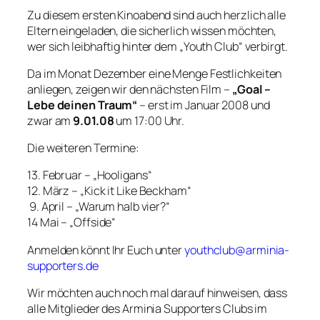
Zu diesem ersten Kinoabend sind auch herzlich alle
Eltern eingeladen, die sicherlich wissen möchten,
wer sich leibhaftig hinter dem „Youth Club“ verbirgt.
Da im Monat Dezember eine Menge Festlichkeiten
anliegen, zeigen wir den nächsten Film –
„Goal –
Lebe deinen Traum“
– erst im Januar 2008 und
zwar am
9.01.08
um 17:00 Uhr.
Die weiteren Termine:
13. Februar – „Hooligans“
12. März – „Kick it Like Beckham“
9. April – „Warum halb vier?“
14 Mai – „Offside“
Anmelden könnt Ihr Euch unter
youthclub@arminia-
supporters.de
Wir möchten auch noch mal darauf hinweisen, dass
alle Mitglieder des Arminia Supporters Clubs im