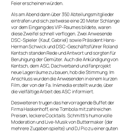
Feier erscheinen würden.
Als am Abend dann über 350 Abteilungsmitglieder
eintrafen und sich zeitweise eine 20 Meter Schlange
vor dem Eingang des VIP-Raumes bildete, waren
diese Zweifel schnell verflogen. Zwei Anwesende
DSC-Spieler (Kauf, Gabriel) sowie Präsident Hans-
Herman Schwick und DSC-Geschäftsführer Roland
Kentsch standen Rede und Antwort und sorgten für
Beruhigung der Gemüter. Auch die Ankündigung von
Kentsch, dem ASC, Dachverband und Fanprojekt
neue Lagerräume zu bauen, hob die Stimmung. Im
Anschluss wurden die Anwesenden in einem kurzen
Film, der von der Fa. In4media erstellt wurde, über
die vielfältige Arbeit des ASC informiert.
Desweiteren trugen das hervorragende Buffet der
Firma Haskenhoff, eine Tombola mit zahlreichen
Preisen, leckere Cocktails. Schmitti’s humorvolle
Moderation und Live-Musik von Buttermaker (der
mehrere Zugaben spielte) und DJ Pio zu einer guten