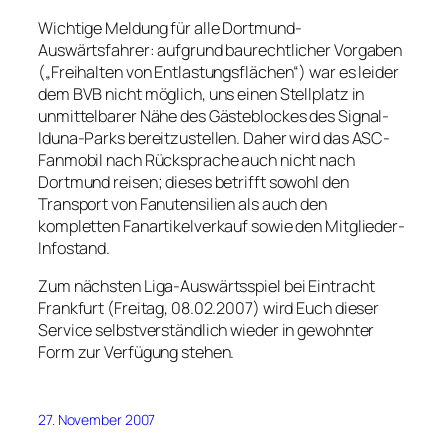
Wichtige Meldung für alle Dortmund-
Auswärtsfahrer: aufgrund baurechtlicher Vorgaben
(„Freihalten von Entlastungsflächen“) war es leider
dem BVB nicht möglich, uns einen Stellplatz in
unmittelbarer Nähe des Gästeblockes des Signal-
Iduna-Parks bereitzustellen. Daher wird das ASC-
Fanmobil nach Rücksprache auch nicht nach
Dortmund reisen; dieses betrifft sowohl den
Transport von Fanutensilien als auch den
kompletten Fanartikelverkauf sowie den Mitglieder-
Infostand.
Zum nächsten Liga-Auswärtsspiel bei Eintracht
Frankfurt (Freitag, 08.02.2007) wird Euch dieser
Service selbstverständlich wieder in gewohnter
Form zur Verfügung stehen.
27. November 2007