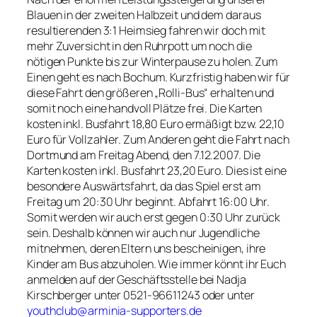
Blauen in der zweiten Halbzeit und dem daraus
resultierenden 3:1 Heimsieg fahren wir doch mit
mehr Zuversicht in den Ruhrpott um noch die
nötigen Punkte bis zur Winterpause zu holen. Zum
Einen geht es nach Bochum. Kurzfristig haben wir für
diese Fahrt den größeren „Rolli-Bus“ erhalten und
somit noch eine handvoll Plätze frei. Die Karten
kosten inkl. Busfahrt 18,80 Euro ermäßigt bzw. 22,10
Euro für Vollzahler. Zum Anderen geht die Fahrt nach
Dortmund am Freitag Abend, den 7.12.2007. Die
Karten kosten inkl. Busfahrt 23,20 Euro. Dies ist eine
besondere Auswärtsfahrt, da das Spiel erst am
Freitag um 20:30 Uhr beginnt. Abfahrt 16:00 Uhr.
Somit werden wir auch erst gegen 0:30 Uhr zurück
sein. Deshalb können wir auch nur Jugendliche
mitnehmen, deren Eltern uns bescheinigen, ihre
Kinder am Bus abzuholen. Wie immer könnt ihr Euch
anmelden auf der Geschäftsstelle bei Nadja
Kirschberger unter 0521-96611243 oder unter
youthclub@arminia-supporters.de