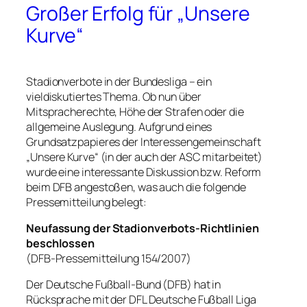
Großer Erfolg für „Unsere
Kurve“
Stadionverbote in der Bundesliga – ein
vieldiskutiertes Thema. Ob nun über
Mitspracherechte, Höhe der Strafen oder die
allgemeine Auslegung. Aufgrund eines
Grundsatzpapieres der Interessengemeinschaft
„Unsere Kurve“ (in der auch der ASC mitarbeitet)
wurde eine interessante Diskussion bzw. Reform
beim DFB angestoßen, was auch die folgende
Pressemitteilung belegt:
Neufassung der Stadionverbots-Richtlinien
beschlossen
(DFB-Pressemitteilung 154/2007)
Der Deutsche Fußball-Bund (DFB) hat in
Rücksprache mit der DFL Deutsche Fußball Liga