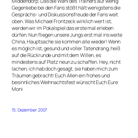
Middendorp. Das die Wahl des Trainers auf wenig
Gegenliebe bei den Fans stößt hält wenigstens die
Gesprächs- und Diskussionsfreude der Fans weit
oben. Was Michael Frontzeck wirklich wert ist,
werden wir im Pokalspiel das erste mal erleben
dürfen. Nun fliegen unsere Jungs erst mal ins weite
China, Hauptsache sie kommen alle wieder! Wenn
es möglich ist, gesund und voller Tatendrang, heiß
auf die Rückrunde und mit dem Willen, es
mindestens auf Platz neun zu schaffen. Hey, nicht
lachen, ich hab doch gesagt, sie haben mich zum
Träumen gebracht! Euch Allen ein frohes und
besinnliches Weihnachtsfest wünscht Euch Eure
Moni
15. Dezember 2007