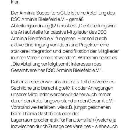
klar.
Der Arminia Supporters Club ist eine Abteilung des
DSC Arminia Bielefeld e.V. – gemäß
Abteilungsordnung §2 heisst es: „Die Abteilung wird
als Anlaufstelle für passive Mitglieder des DSC
Arminia Bielefeld e.V. fungieren. Hier soll durch
aktive Einbringung von Ideen und Projekten eine
stärkere Integration und Identifikation der Mitglieder
in ihren Verein erreicht werden“. Weiterhin heisst es
„Die Abteilung verfolgt somit Interessen des
Gesamtvereines DSC Arminia Bielefeld e.V.“.
Daher verstehen wir uns auch als Teil des Vereines.
Sachliche und berechtigte Kritik oder Anregungen
unserer Mitglieder werden wir daher auch immer
durch den Abteilungsvorstand an den Gesamt e.V.-
Vorstand weiterleiten, wie z.B. jüngst geschehen
beim Thema Gästeblock oder der
Lagerraumproblematik für Fanutensilien (welche ja
inzwischen durch Zusage des Vereines – siehe auch