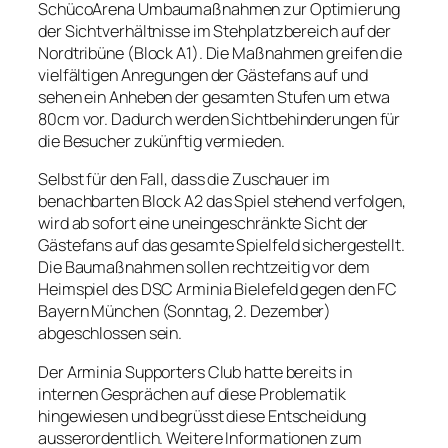
SchücoArena Umbaumaßnahmen zur Optimierung
der Sichtverhältnisse im Stehplatzbereich auf der
Nordtribüne (Block A1). Die Maßnahmen greifen die
vielfältigen Anregungen der Gästefans auf und
sehen ein Anheben der gesamten Stufen um etwa
80cm vor. Dadurch werden Sichtbehinderungen für
die Besucher zukünftig vermieden.
Selbst für den Fall, dass die Zuschauer im
benachbarten Block A2 das Spiel stehend verfolgen,
wird ab sofort eine uneingeschränkte Sicht der
Gästefans auf das gesamte Spielfeld sichergestellt.
Die Baumaßnahmen sollen rechtzeitig vor dem
Heimspiel des DSC Arminia Bielefeld gegen den FC
Bayern München (Sonntag, 2. Dezember)
abgeschlossen sein.
Der Arminia Supporters Club hatte bereits in
internen Gesprächen auf diese Problematik
hingewiesen und begrüsst diese Entscheidung
ausserordentlich. Weitere Informationen zum