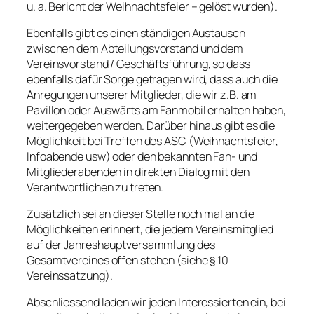
u. a. Bericht der Weihnachtsfeier – gelöst wurden).
Ebenfalls gibt es einen ständigen Austausch
zwischen dem Abteilungsvorstand und dem
Vereinsvorstand / Geschäftsführung, so dass
ebenfalls dafür Sorge getragen wird, dass auch die
Anregungen unserer Mitglieder, die wir z.B. am
Pavillon oder Auswärts am Fanmobil erhalten haben,
weitergegeben werden. Darüber hinaus gibt es die
Möglichkeit bei Treffen des ASC (Weihnachtsfeier,
Infoabende usw) oder den bekannten Fan- und
Mitgliederabenden in direkten Dialog mit den
Verantwortlichen zu treten.
Zusätzlich sei an dieser Stelle noch mal an die
Möglichkeiten erinnert, die jedem Vereinsmitglied
auf der Jahreshauptversammlung des
Gesamtvereines offen stehen (siehe § 10
Vereinssatzung).
Abschliessend laden wir jeden Interessierten ein, bei