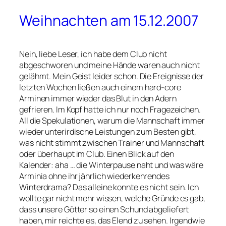
Weihnachten am 15.12.2007
Nein, liebe Leser, ich habe dem Club nicht
abgeschworen und meine Hände waren auch nicht
gelähmt. Mein Geist leider schon. Die Ereignisse der
letzten Wochen ließen auch einem hard-core
Arminen immer wieder das Blut in den Adern
gefrieren. Im Kopf hatte ich nur noch Fragezeichen.
All die Spekulationen, warum die Mannschaft immer
wieder unterirdische Leistungen zum Besten gibt,
was nicht stimmt zwischen Trainer und Mannschaft
oder überhaupt im Club. Einen Blick auf den
Kalender: aha … die Winterpause naht und was wäre
Arminia ohne ihr jährlich wiederkehrendes
Winterdrama? Das alleine konnte es nicht sein. Ich
wollte gar nicht mehr wissen, welche Gründe es gab,
dass unsere Götter so einen Schund abgeliefert
haben, mir reichte es, das Elend zu sehen. Irgendwie