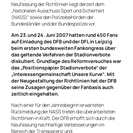
Neufassung der Richtlinien liegt derzeit dem
„Nationalen Ausschuss Sport und Sicherheit
(NASS)“ sowie den Polizeibehörden der
Bundesländer und der Bundespolizei vor.
Am 23. und 24. Juni 2007 hatten rund 450 Fans
auf Einladung des DFB und der DFL in Leipzig
beim ersten bundesweiten Fankongress über
das geltende Verfahren der Stadionverbote
diskutiert. Grundlage des Reformversuches war
das „Positionspapier Stadionverbote“ der
„Interessengemeinschaft Unsere Kurve“. Mit
der Neugestaltung der Richtlinien hat der DFB
seine Zusagen gegenüber der Fanbasis auch
zeitlich eingehalten.
Nach einer für den Jahresbeginn erwarteten
Rückmeldung der NASS treten die überarbeiteten
Richtlinien in Kraft. Der DFB erhofft sich durch die
Neufassung nachhaltige Verbesserungen im
Bereich der Transparenz und