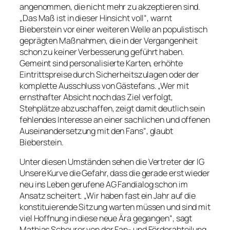
angenommen, die nicht mehr zu akzeptieren sind.
„Das Maß ist in dieser Hinsicht voll“, warnt
Bieberstein vor einer weiteren Welle an populistisch
geprägten Maßnahmen, die in der Vergangenheit
schon zu keiner Verbesserung geführt haben.
Gemeint sind personalisierte Karten, erhöhte
Eintrittspreise durch Sicherheitszulagen oder der
komplette Ausschluss von Gästefans. „Wer mit
ernsthafter Absicht noch das Ziel verfolgt,
Stehplätze abzuschaffen, zeigt damit deutlich sein
fehlendes Interesse an einer sachlichen und offenen
Auseinandersetzung mit den Fans“, glaubt
Bieberstein.
Unter diesen Umständen sehen die Vertreter der IG
Unsere Kurve die Gefahr, dass die gerade erst wieder
neu ins Leben gerufene AG Fandialog schon im
Ansatz scheitert. „Wir haben fast ein Jahr auf die
konstituierende Sitzung warten müssen und sind mit
viel Hoffnung in diese neue Ära gegangen“, sagt
Mathias Scheurer von der Fan- und Förderabteilung