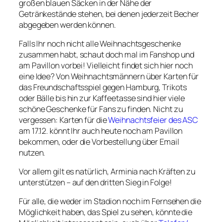
großen blauen Säcken in der Nähe der
Getränkestände stehen, bei denen jederzeit Becher
abgegeben werden können.
Falls Ihr noch nicht alle Weihnachtsgeschenke
zusammen habt, schaut doch mal im Fanshop und
am Pavillon vorbei! Vielleicht findet sich hier noch
eine Idee? Von Weihnachtsmännern über Karten für
das Freundschaftsspiel gegen Hamburg, Trikots
oder Bälle bis hin zur Kaffeetasse sind hier viele
schöne Geschenke für Fans zu finden. Nicht zu
vergessen: Karten für die
Weihnachtsfeier des ASC
am 17.12. könnt Ihr auch heute noch am Pavillon
bekommen, oder die Vorbestellung über Email
nutzen.
Vor allem gilt es natürlich, Arminia nach Kräften zu
unterstützen – auf den dritten Sieg in Folge!
Für alle, die weder im Stadion noch im Fernsehen die
Möglichkeit haben, das Spiel zu sehen, könnte die