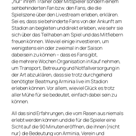
„nur“ ihrem Trainer oder Mitspieler sondern einem
sehbehinderten Fan bzw. den Fans, die die
Spielszene über den Livestream erleben, erklären.
Sei es, dass sie behinderte Fans von der Ankunft am
Stadion an begleiten und direkt erleben, wie sehr sie
sich über das Teilhaben am Spiel und das Mitfiebern
freuen können. Wieviel einige investieren, um
wenigstens ein oder zweimal in der Saison
dabeisein zu können – dass es Fans gibt,
die mehrere Wochen Organisation in Kauf nehmen,
um Transport, Betreuung und Notfallversorgung in
der Art abzuklären, dass sie trotz durchgehend
benötigter Beatmung Arminia live im Stadion
erleben können. Vor allem, wieviel Glück es trotz
aller Mühe für sie bedeutet, einfach dabei sein zu
können.
All das sind Erfahrungen, die vom Rasen aus niemals
erlebt werden können und die für die Spieler eine
Sicht auf die 90 Minuten eröffnen, die ihnen (nicht
nur) die Bedeutung von Arminia, Verein und