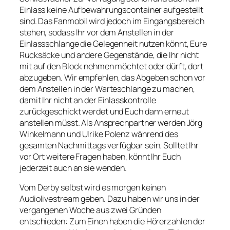
Einlass keine Aufbewahrungscontainer aufgestellt
sind. Das Fanmobil wird jedoch im Eingangsbereich
stehen, sodass Ihr vor dem Anstellen in der
Einlassschlange die Gelegenheit nutzen könnt, Eure
Rucksäcke und andere Gegenstände, die Ihr nicht
mit auf den Block nehmen möchtet oder dürft, dort
abzugeben. Wir empfehlen, das Abgeben schon vor
dem Anstellen in der Warteschlange zu machen,
damit Ihr nicht an der Einlasskontrolle
zurückgeschickt werdet und Euch dann erneut
anstellen müsst. Als Ansprechpartner werden Jörg
Winkelmann und Ulrike Polenz während des
gesamten Nachmittags verfügbar sein. Solltet Ihr
vor Ort weitere Fragen haben, könnt Ihr Euch
jederzeit auch an sie wenden.
Vom Derby selbst wird es morgen keinen
Audiolivestream geben. Dazu haben wir uns in der
vergangenen Woche aus zwei Gründen
entschieden: Zum Einen haben die Hörerzahlen der