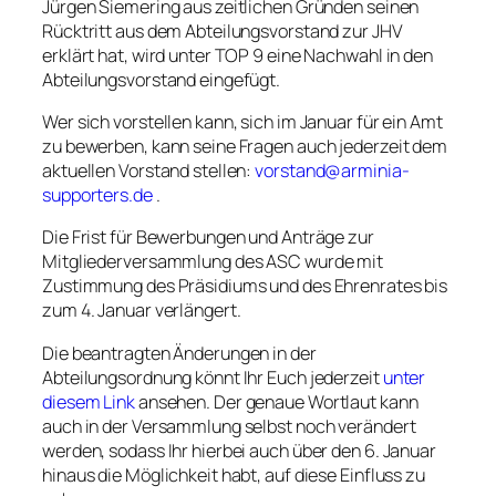
Jürgen Siemering aus zeitlichen Gründen seinen
Rücktritt aus dem Abteilungsvorstand zur JHV
erklärt hat, wird unter TOP 9 eine Nachwahl in den
Abteilungsvorstand eingefügt.
Wer sich vorstellen kann, sich im Januar für ein Amt
zu bewerben, kann seine Fragen auch jederzeit dem
aktuellen Vorstand stellen:
vorstand@arminia-
supporters.de
.
Die Frist für Bewerbungen und Anträge zur
Mitgliederversammlung des ASC wurde mit
Zustimmung des Präsidiums und des Ehrenrates bis
zum 4. Januar verlängert.
Die beantragten Änderungen in der
Abteilungsordnung könnt Ihr Euch jederzeit
unter
diesem Link
ansehen. Der genaue Wortlaut kann
auch in der Versammlung selbst noch verändert
werden, sodass Ihr hierbei auch über den 6. Januar
hinaus die Möglichkeit habt, auf diese Einfluss zu