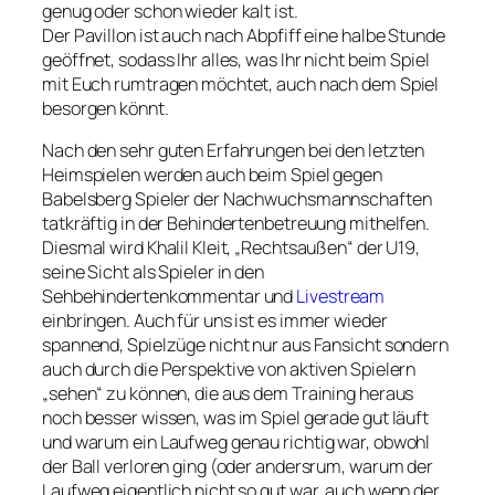
genug oder schon wieder kalt ist.
Der Pavillon ist auch nach Abpfiff eine halbe Stunde
geöffnet, sodass Ihr alles, was Ihr nicht beim Spiel
mit Euch rumtragen möchtet, auch nach dem Spiel
besorgen könnt.
Nach den sehr guten Erfahrungen bei den letzten
Heimspielen werden auch beim Spiel gegen
Babelsberg Spieler der Nachwuchsmannschaften
tatkräftig in der Behindertenbetreuung mithelfen.
Diesmal wird Khalil Kleit, „Rechtsaußen“ der U19,
seine Sicht als Spieler in den
Sehbehindertenkommentar und
Livestream
einbringen. Auch für uns ist es immer wieder
spannend, Spielzüge nicht nur aus Fansicht sondern
auch durch die Perspektive von aktiven Spielern
„sehen“ zu können, die aus dem Training heraus
noch besser wissen, was im Spiel gerade gut läuft
und warum ein Laufweg genau richtig war, obwohl
der Ball verloren ging (oder andersrum, warum der
Laufweg eigentlich nicht so gut war, auch wenn der