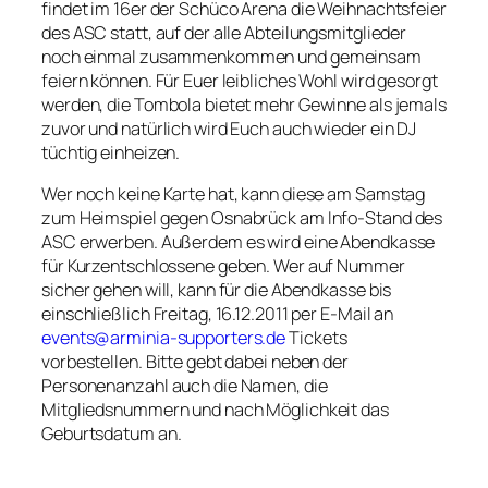
findet im 16er der Schüco Arena die Weihnachtsfeier
des ASC statt, auf der alle Abteilungsmitglieder
noch einmal zusammenkommen und gemeinsam
feiern können. Für Euer leibliches Wohl wird gesorgt
werden, die Tombola bietet mehr Gewinne als jemals
zuvor und natürlich wird Euch auch wieder ein DJ
tüchtig einheizen.
Wer noch keine Karte hat, kann diese am Samstag
zum Heimspiel gegen Osnabrück am Info-Stand des
ASC erwerben. Außerdem es wird eine Abendkasse
für Kurzentschlossene geben. Wer auf Nummer
sicher gehen will, kann für die Abendkasse bis
einschließlich Freitag, 16.12.2011 per E-Mail an
events@arminia-supporters.de
Tickets
vorbestellen. Bitte gebt dabei neben der
Personenanzahl auch die Namen, die
Mitgliedsnummern und nach Möglichkeit das
Geburtsdatum an.