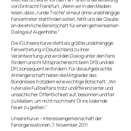
von Eintracht Frankfurt. „Wenn wir in den Medien
lesen, dass „runde Tische“ erneut ohne unabhängige
Fanvertreter stattfinden sollen, fehlt uns der Glaube
an die ehrliche Bereitschaft für einen gemeinsamen
Dialog auf Augenhöhe.“
Die IG Unsere Kurve steht als größte unabhängige
Fanvertretung in Deutschland zu ihrer
Verantwortung und wird den Dialog unter den Fans
fördern und ihr Mitspracherecht beim DFB und der
DFL konsequent einfordern. Für die aufgebrachte
Anhängerschaft haben die Mitglieder des
Bündnisses trotzdem eine wichtige Botschaft: „Wir
rufen alle Fußballfans trotz undifferenzierter und
unsachlicher Öffentlichkeit auf, besonnen und fair
zu bleiben, um nicht noch mehr Öl ins lodernde
Feuer zu gießen.“
Unsere Kurve – Interessengemeinschaft der
Fanorgansiationen, 7. November 2011