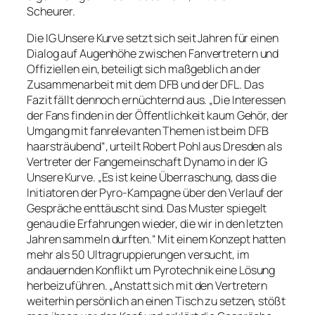
Scheurer.
Die IG Unsere Kurve setzt sich seit Jahren für einen
Dialog auf Augenhöhe zwischen Fanvertretern und
Offiziellen ein, beteiligt sich maßgeblich an der
Zusammenarbeit mit dem DFB und der DFL. Das
Fazit fällt dennoch ernüchternd aus. „Die Interessen
der Fans finden in der Öffentlichkeit kaum Gehör, der
Umgang mit fanrelevanten Themen ist beim DFB
haarsträubend“, urteilt Robert Pohl aus Dresden als
Vertreter der Fangemeinschaft Dynamo in der IG
Unsere Kurve. „Es ist keine Überraschung, dass die
Initiatoren der Pyro-Kampagne über den Verlauf der
Gespräche enttäuscht sind. Das Muster spiegelt
genau die Erfahrungen wieder, die wir in den letzten
Jahren sammeln durften.“ Mit einem Konzept hatten
mehr als 50 Ultragruppierungen versucht, im
andauernden Konflikt um Pyrotechnik eine Lösung
herbeizuführen. „Anstatt sich mit den Vertretern
weiterhin persönlich an einen Tisch zu setzen, stößt