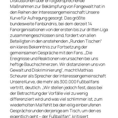
Diskussionen über erfolgversprechende
Maßnahmen zur Bekämpfung von Fangewalt hat in
den Reihen der Interessengemeinschaft Unsere
Kurve für Aufregung gesorgt. Das größte
bundesweite Fanbündnis, bei dem derzeit 14
Fanorganisationen von der ersten bis zur dritten Liga
zusammengeschlossen sind, fordert von allen
Beteiligten in den anstehenden „Runden Tischen“
ein klares Bekenntnis zur Fortsetzung der
gemeinsamen Gespräche mit den Fans. „Die
Ereignisse und Reaktionen verursachen bei uns
heftige Bauchschmerzen. Wir distanzieren uns von
Gewalt und Diskriminierung“, macht Mathias
Scheurer als Sprecher der Interessengemeinschaft
Unsere Kurve, die mehr als 300.000 Fußballfans
vertritt, deutlich. „Wir stellen jedoch fest, dass bei
der Betrachtung der Vorfälle viel zu wenig
differenziert wird und was viel schlimmer ist, zum
wiederholten Mal fehlt bei den eilig einberufenen
Gesprächsrunden derjenige am Tisch, um den es
eigentlich geht – der Fußballfan“, kritisiert