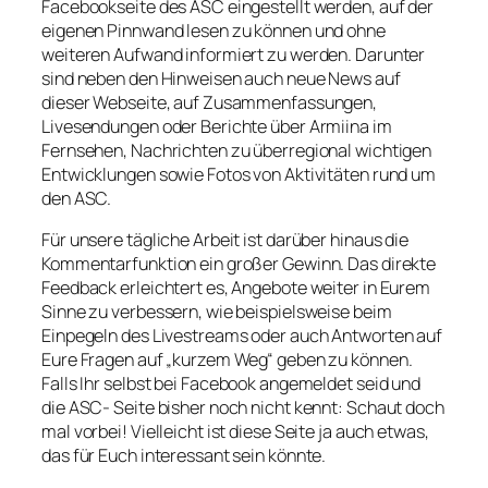
Facebookseite des ASC eingestellt werden, auf der
eigenen Pinnwand lesen zu können und ohne
weiteren Aufwand informiert zu werden. Darunter
sind neben den Hinweisen auch neue News auf
dieser Webseite, auf Zusammenfassungen,
Livesendungen oder Berichte über Armiina im
Fernsehen, Nachrichten zu überregional wichtigen
Entwicklungen sowie Fotos von Aktivitäten rund um
den ASC.
Für unsere tägliche Arbeit ist darüber hinaus die
Kommentarfunktion ein großer Gewinn. Das direkte
Feedback erleichtert es, Angebote weiter in Eurem
Sinne zu verbessern, wie beispielsweise beim
Einpegeln des Livestreams oder auch Antworten auf
Eure Fragen auf „kurzem Weg“ geben zu können.
Falls Ihr selbst bei Facebook angemeldet seid und
die ASC- Seite bisher noch nicht kennt: Schaut doch
mal vorbei! Vielleicht ist diese Seite ja auch etwas,
das für Euch interessant sein könnte.