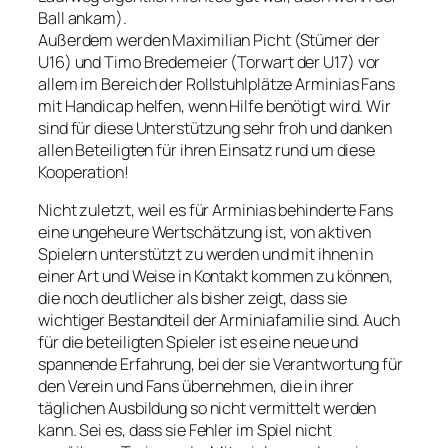
Ball ankam).
Außerdem werden Maximilian Picht (Stümer der
U16) und Timo Bredemeier (Torwart der U17) vor
allem im Bereich der Rollstuhlplätze Arminias Fans
mit Handicap helfen, wenn Hilfe benötigt wird. Wir
sind für diese Unterstützung sehr froh und danken
allen Beteiligten für ihren Einsatz rund um diese
Kooperation!
Nicht zuletzt, weil es für Arminias behinderte Fans
eine ungeheure Wertschätzung ist, von aktiven
Spielern unterstützt zu werden und mit ihnen in
einer Art und Weise in Kontakt kommen zu können,
die noch deutlicher als bisher zeigt, dass sie
wichtiger Bestandteil der Arminiafamilie sind. Auch
für die beteiligten Spieler ist es eine neue und
spannende Erfahrung, bei der sie Verantwortung für
den Verein und Fans übernehmen, die in ihrer
täglichen Ausbildung so nicht vermittelt werden
kann. Sei es, dass sie Fehler im Spiel nicht