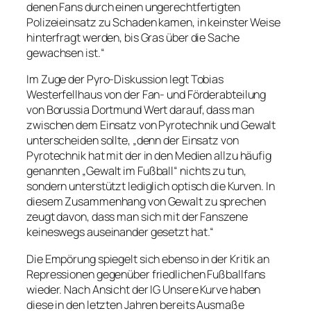
denen Fans durch einen ungerechtfertigten
Polizeieinsatz zu Schaden kamen, in keinster Weise
hinterfragt werden, bis Gras über die Sache
gewachsen ist.“
Im Zuge der Pyro-Diskussion legt Tobias
Westerfellhaus von der Fan- und Förderabteilung
von Borussia Dortmund Wert darauf, dass man
zwischen dem Einsatz von Pyrotechnik und Gewalt
unterscheiden sollte, „denn der Einsatz von
Pyrotechnik hat mit der in den Medien allzu häufig
genannten „Gewalt im Fußball“ nichts zu tun,
sondern unterstützt lediglich optisch die Kurven. In
diesem Zusammenhang von Gewalt zu sprechen
zeugt davon, dass man sich mit der Fanszene
keineswegs auseinander gesetzt hat.“
Die Empörung spiegelt sich ebenso in der Kritik an
Repressionen gegenüber friedlichen Fußballfans
wieder. Nach Ansicht der IG Unsere Kurve haben
diese in den letzten Jahren bereits Ausmaße