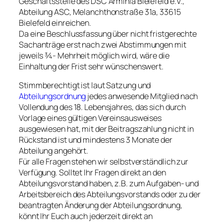
Geschäftsstelle des DSC Arminia Bielefeld e.V.,
Abteilung ASC, Melanchthonstraße 31a, 33615
Bielefeld einreichen.
Da eine Beschlussfassung über nicht fristgerechte
Sachanträge erst nach zwei Abstimmungen mit
jeweils ¾- Mehrheit möglich wird, wäre die
Einhaltung der Frist sehr wünschenswert.
Stimmberechtigt ist laut Satzung und
Abteilungsordnung
jedes anwesende Mitglied nach
Vollendung des 18. Lebensjahres, das sich durch
Vorlage eines gültigen Vereinsausweises
ausgewiesen hat, mit der Beitragszahlung nicht in
Rückstand ist und mindestens 3 Monate der
Abteilung angehört.
Für alle Fragen stehen wir selbstverständlich zur
Verfügung. Solltet Ihr Fragen direkt an den
Abteilungsvorstand haben, z.B. zum Aufgaben- und
Arbeitsbereich des Abteilungsvorstands oder zu der
beantragten Änderung der Abteilungsordnung,
könnt Ihr Euch auch jederzeit direkt an