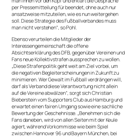
man ihnen vor den Kopf und erklärt die Gespräche
per Pressemitteilung für beendet, ohne auch nur
ansatzweise mitzuteilen, wie es nun weitergehen
soll. Diese Strategie des Fußballverbandes muss
man nicht verstehen“, so Pohl.
Ebenso verurteilen die Mitglieder der
Interessengemeinschaft die offene
Absichtserklärung des DFB, gegenüber Vereinen und
Fans neue Kollektivstrafen aussprechen zu wollen.
„Diese Strafenpolitik geht weit am Ziel vorbei, um
die negativen Begleiterscheinungen in Zukunft zu
minimieren. Wer Gewalt im Fußball verdrängen will,
darf als Verband diese Verantwortung nicht allein
auf die Vereine abwälzen“, sorgt sich Christian
Bieberstein vom Supporters Club aus Hamburg und
erwartet einen fairen Umgang sowie eine sachliche
Bewertung der Geschehnisse. „Benehmen sich die
Fans daneben, wird von allen Seiten mit der Keule
agiert, während Vorkommisse wie beim Spiel
zwischen Hannover 96 und Bayern München, bei