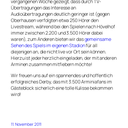
vergangenen Woche gezeigt, dass durch TV-
Übertragungen das Interesse an
Audioübertragungen deutlich geringer ist (gegen
Oberhausen verfolgten etwa 250 Hörer den
Livestream, während bei den Spielen nach Hövelhof
immer zwischen 2.200 und 3.500 Hörer dabei
waren), zum Anderen bieten wir das
gemeinsame
Sehen des Spiels im eigenen Stadion
für all
diejenigen an, die nicht live vor Ort sein können.
Hierzu ist jeder herzlich eingeladen, der mit anderen
Arminen zusammen mitfiebern möchte!
Wir freuen uns auf ein spannendes und hoffentlich
erfolgreiches Derby, das mit 3.500 Arminiafans im
Gästeblock sicherlich eine tolle Kulisse bekommen
wird!
11. November 2011