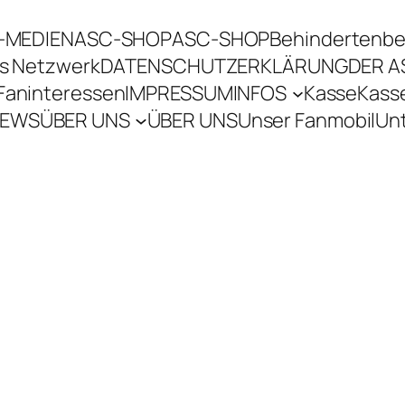
-MEDIEN
ASC-SHOP
ASC-SHOP
Behindertenb
s Netzwerk
DATENSCHUTZERKLÄRUNG
DER A
 Faninteressen
IMPRESSUM
INFOS
Kasse
Kass
EWS
ÜBER UNS
ÜBER UNS
Unser Fanmobil
Unt