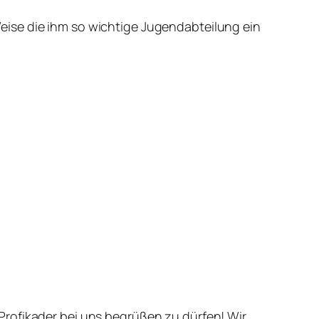
eise die ihm so wichtige Jugendabteilung ein
Profikader bei uns begrüßen zu dürfen! Wir