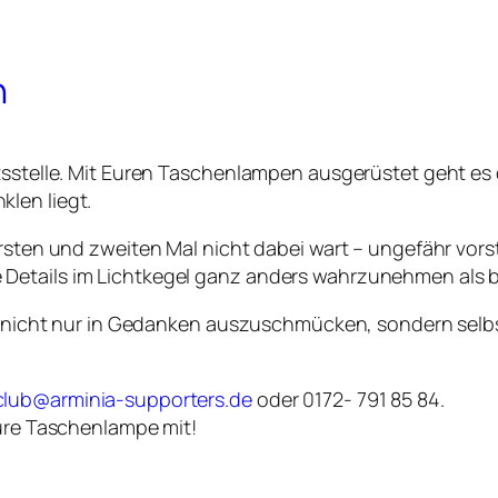
n
äftsstelle. Mit Euren Taschenlampen ausgerüstet geht 
len liegt.
rsten und zweiten Mal nicht dabei wart – ungefähr vorst
etails im Lichtkegel ganz anders wahrzunehmen als be
das nicht nur in Gedanken auszuschmücken, sondern selb
lub@arminia-supporters.de
oder 0172- 791 85 84.
Eure Taschenlampe mit!