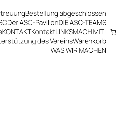
etreuung
Bestellung abgeschlossen
SC
Der ASC-Pavillon
DIE ASC-TEAMS
e
KONTAKT
Kontakt
LINKS
MACH MIT!
erstützung des Vereins
Warenkorb
WAS WIR MACHEN